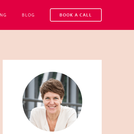
ING
BLOG
BOOK A CALL