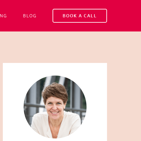
ING
BLOG
BOOK A CALL